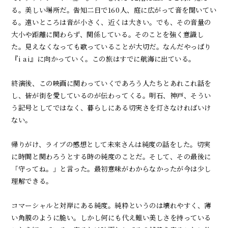
る。美しい場所だ。告知二日で
160
人、庭に広がって音を聞いてい
る。遠いところは音が小さく、近くは大きい。でも、その音量の
大小や距離に関わらず、関係している。そのことを強く意識し
た。見えなくなっても歌っていることが大切だ。なんだやっぱり
『
i ai』
に向かっていく。この旅はすでに航海に出ている。
終演後、この映画に関わっていくであろう人たちとあれこれ話を
し、皆が街を愛しているのが伝わってくる。明石、神戸、そうい
う記号としてではなく、暮らしにある切実さを灯さなければいけ
ない。
帰りがけ、ライブの感想として未來さんは純度の話をした。切実
に時間と関わろうとする時の純度のことだ。そして、その最後に
「守ってね。」と言った。最初意味がわからなかったが今は少し
理解できる。
コマーシャルと対岸にある純度。純粋というのは壊れやすく、薄
い角膜のように脆い。しかし何にも代え難い美しさを持っている