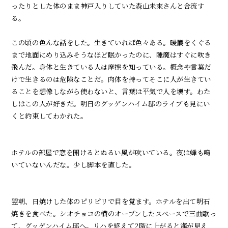
ったりとした体のまま神戸入りしていた森山未來さんと合流す
る。
この頃の色んな話をした。生きていれば色々ある。暖簾をくぐる
まで地面にめり込みそうなほど眠かったのに、睡魔はすぐに吹き
飛んだ。身体と生きている人は摩擦を知っている。概念や言葉だ
けで生きるのは危険なことだ。肉体を持ってそこに人が生きてい
ることを想像しながら使わないと、言葉は平気で人を壊す。わた
しはこの人が好きだ。明日のグッゲンハイム邸のライブも見にい
くと約束してわかれた。
ホテルの部屋で窓を開けるとぬるい風が吹いている。夜は蝉も鳴
いていないんだな。少し脚本を直した。
翌朝、日焼けした体のピリピリで目を覚ます。ホテルを出て明石
焼きを食べた。シオチョコの横のオープンしたスペースで三曲歌っ
て、グッゲンハイム邸へ。リハを終えて
2
階に上がると海が見え