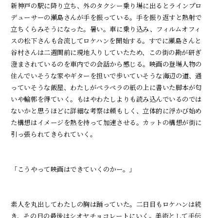
新神戸の駅に降り立ち、外のタクシー乗り場に出るとラインプロ
デューサーの瀬島さんが手を振っている。手を振り返すと熱射で
立ちくらみそうになった。暑い。車に乗り込み、フィルムオフィ
スの松下さんも合流してロケハンを開始する。すでに瀬島さんと
谷村さんは二週間前に現地入りしていたため、この街の勘が研ぎ
澄まされているのを車内での会話から感じる。映画の登場人物の
住んでいそうな家やギターを担いで歩いていそうな海辺の道、通
っていそうな飯屋、わたしがペラペラの紙の上に書いた脚本が匂
いや輪郭を得ていく。もはやわたしよりも読み込んでいるのでは
ないかと思うほどに詳細な考察は頼もしく、立体的に浮かび始め
た構想はイメージを熱を持って加速させる。カットの構想が街に
引っ張られてきられていく。
「こうやって映画はできていくのかー。」
素人を丸出してわたしの胸は踊っていた。二日目もロケハンは続
き、その日の最後はシオヤチョコレートにいく。美術として手伝