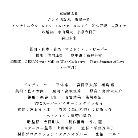
富田健太郎
さとうほなみ 堀家一希
イワナミユウキ KIEN K-BOMB コムアイ 知久寿焼 大宮イチ
吹越 満 永山瑛太 小泉今日子
森山未來
監督・脚本・音楽：マヒトゥ・ザ・ピーポー
撮影：佐内正史 劇中画：新井英樹
主題歌：GEZAN with Million Wish Collective「Third Summer of Love」
（十三月）
プロデューサー：平体雄二 宮田幸太郎 瀬島 翔
美術：佐々木尚 照明：高坂俊秀 録音：島津未来介
編集：栗谷川純 音響効果：柴崎憲治
VFXスーパーバイザー：オダイッセイ
衣装：宮本まさ江 衣装（森山未來）：伊賀大介
ヘアメイク：濱野由梨乃
助監督：寺田明人 製作担当：谷村 龍
スケーター監修：上野伸平 宣伝：平井万里子
製作プロダクション：スタジオブルー 配給：パルコ