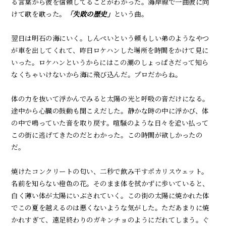
る言葉から彼を信頼してることがわかった。海岸線で一曲彼に向
けて歌を歌った。
「
失敗の歴史」
という曲。
翌日は明石の海にいく。しんぺいという頼もしい弟のようなやつ
が車を出してくれて、昨日ロケハンした場所を時間をかけて見に
いった。ロケハンというからにはこの潮のしょっぱさだって知ら
なくちゃいけないから海に飛び込んだ。プロだからね。
体の力を抜いて浮かんでみると太陽の光と呼吸の音だけになる。
途中から心臓の鼓動も聞こえだした。静かな時の中に浮かび、体
の中で鳴っていた音を取り戻す。喧騒のような日々を追い払って
この街に逃げてきたのだとわかった。この時間が欲しかったの
だ。
焼けたコンクリートの匂い、二秒で飲み干すポカリスウェット。
名前を知らない橙色の花。そのまま体を拭かずに歩いていると、
白く薄い体が太陽にいぶされていく。この街の太陽に焼かれた体
でこの夏を越えるのは悪くないような気がした。ただあまりに焼
かれすぎて、遠足終わりのガキンチョのようにだれてしまう。ぐ