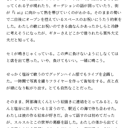
ってくれる子が現れたり、オーデションの話が回っていたり、街
が『
i ai』
に向かって熱を帯びていくのがわかる。そのままの勢い
で二日後にオープンを控えているスペースのお祝いにうたう約束を
した。わたしの歌にお祝いのできる曲なんかあったかしらと冷静
に考えそうになったが、ギターさえどこかで借りれたら案外大丈
夫だと知ってる。
セミが鳴きじゃくっている。この声に負けないようにしなくては
と店を出て思った。いや、負けてもいい。一緒に鳴こう。
せっかく塩谷で歌うのでグッゲンハイム邸でもライブを企画し
た。一時間で写真を撮りフライヤーを作って告知をする。点と点
が縁になり転がり出す。とても自然なことだった。
そのまま、阿部海太くんという絵描きに連絡をとってみると、な
んと塩谷に住んでいると言うので、駅近くの海で待ち合わせた。
わたしは彼の作る絵本が好きだ。会って話すのは初めてだった
が、スルスルとこの世界の葛藤を話した。わたしの体から出てく